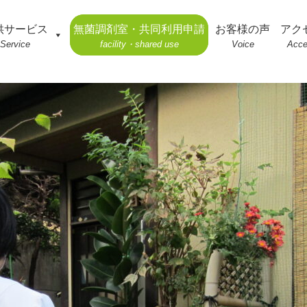
供サービス
無菌調剤室・共同利用申請
お客様の声
アク
Service
facility・shared use
Voice
Acc